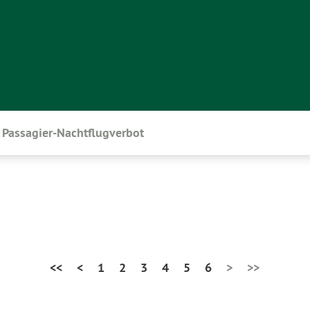
Passagier-Nachtflugverbot
<<
<
1
2
3
4
5
6
>
>>