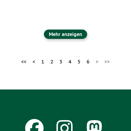
Mehr anzeigen
<<
<
1
2
3
4
5
6
>
>>