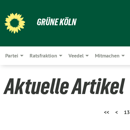
GRÜNE KÖLN
Partei
Ratsfraktion
Veedel
Mitmachen
Aktuelle Artikel
<<
<
13