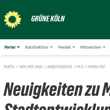
GRÜNE KÖLN
Partei
Ratsfraktion
Veedel
Mitmachen
PARTEI
WER WIR SIND
ARBEITSKREISE
M-Z
MOBILITÄT
Neuigkeiten zu M