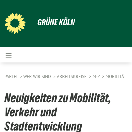
GRÜNE KÖLN
PARTEI
WER WIR SIND
ARBEITSKREISE
M-Z
MOBILITÄT
Neuigkeiten zu Mobilität,
Verkehr und
Stadtentwicklung