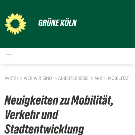
GRÜNE KÖLN
PARTEI
WER WIR SIND
ARBEITSKREISE
M-Z
MOBILITÄT
Neuigkeiten zu Mobilität,
Verkehr und
Stadtentwicklung