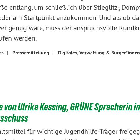
ße entlang, um schließlich über Stieglitz-, Domp
eder am Startpunkt anzukommen. Und als ob da
er genug wäre, muss der anspruchsvolle Rundku
ufen werden.
es
|
Pressemitteilung
|
Digitales, Verwaltung & Bürger*innen
 von Ulrike Kessing, GRÜNE Sprecherin i
usschuss
tsmittel für wichtige Jugendhilfe-Träger freige