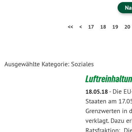
Na
<<
<
17
18
19
20
Ausgewählte Kategorie: Soziales
Luftreinhaltu
-
Die EU
18.05.18
Staaten am 17.0
Grenzwerten in d
verklagt. Dazu er
Ratsfraktion: „D