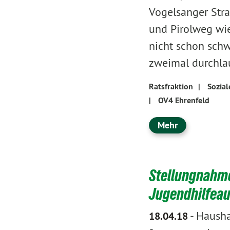
Vogelsanger Stra
und Pirolweg wi
nicht schon schw
zweimal durchla
Ratsfraktion
|
Sozial
|
OV4 Ehrenfeld
Mehr
Stellungnahme
Jugendhilfea
-
Haushal
18.04.18