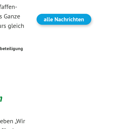
faffen-
s Ganze
alle Nachrichten
rs gleich
beteiligung
m
geben „Wir