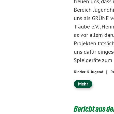
freuen uns, dass
Bereich Jugendhi
uns als GRÜNE vo
Traube e.V., Hen
es vor allem dar
Projekten tatsäc
uns dafür eingese
Spielgeräte zum
Kinder & Jugend
|
Ra
Mehr
Bericht aus d