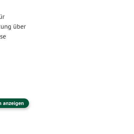
ür
zung über
se
n anzeigen