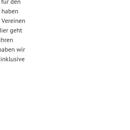
 für den
r haben
 Vereinen
ier geht
ihren
haben wir
 inklusive