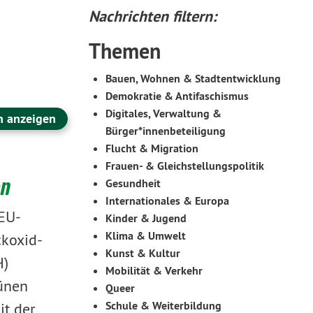
Nachrichten filtern:
Themen
Bauen, Wohnen & Stadtentwicklung
Demokratie & Antifaschismus
Digitales, Verwaltung &
n anzeigen
Bürger*innenbeteiligung
Flucht & Migration
Frauen- & Gleichstellungspolitik
on
Gesundheit
Internationales & Europa
EU-
Kinder & Jugend
Klima & Umwelt
ckoxid-
Kunst & Kultur
H)
Mobilität & Verkehr
rünen
Queer
Schule & Weiterbildung
it der