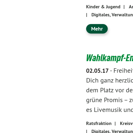
Kinder & Jugend
|
A
|
Digitales, Verwaltu
Mehr
Wahlkampf-End
-
Freihei
02.05.17
Dich ganz herzli
dem Platz vor de
grüne Promis – z
es Livemusik und
Ratsfraktion
|
Kreis
|
Digitales, Verwaltu