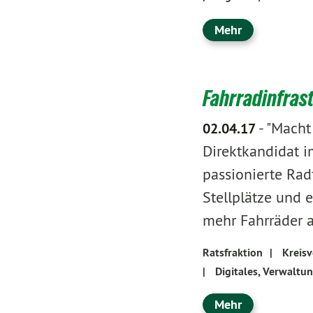
Mehr
Fahrradinfras
-
"Macht
02.04.17
Direktkandidat 
passionierte Radf
Stellplätze und 
mehr Fahrräder a
Ratsfraktion
|
Kreis
|
Digitales, Verwaltu
Mehr