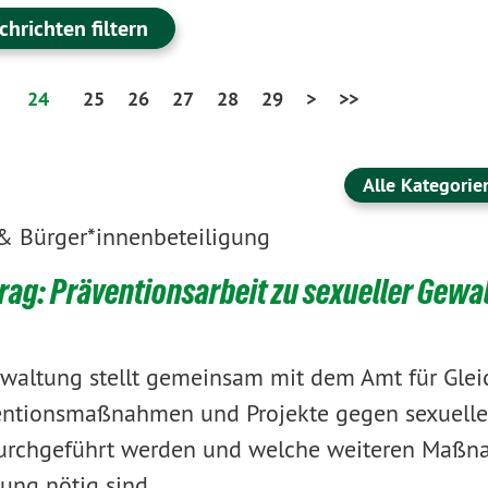
chrichten filtern
24
25
26
27
28
29
>
>>
Alle Kategorie
 & Bürger*innenbeteiligung
g: Präventionsarbeit zu sexueller Gewalt
rwaltung stellt gemeinsam mit dem Amt für Glei
ventionsmaßnahmen und Projekte gegen sexuelle
 durchgeführt werden und welche weiteren Maß
ung nötig sind. ...