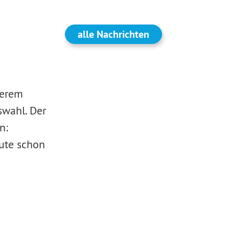
alle Nachrichten
serem
swahl. Der
n:
eute schon