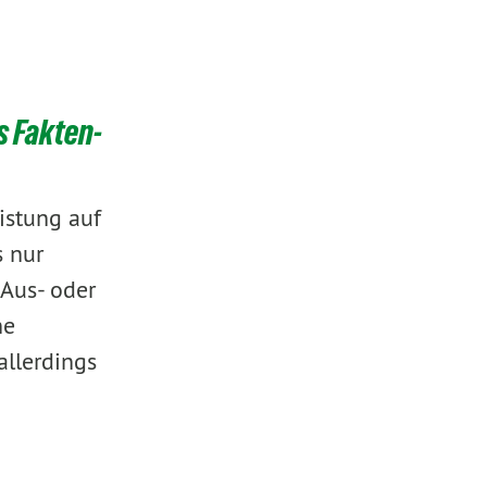
s Fakten-
istung auf
 nur
 Aus- oder
he
allerdings