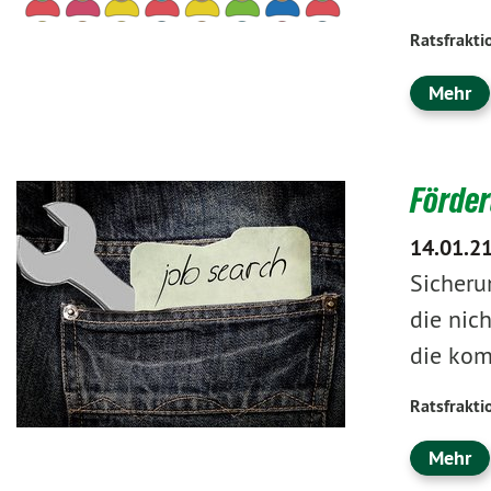
Ratsfrakti
Mehr
Förder
14.01.2
Sicheru
die nic
die kom
Ratsfrakti
Mehr