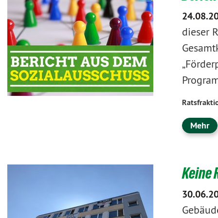
24.08.2
dieser 
Gesamtk
„Förder
Program
Ratsfrakti
Mehr
Keine 
30.06.2
Gebäude