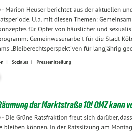
-
Marion Heuser berichtet aus der aktuellen und
0
Ratsperiode. U.a. mit diesen Themen: Gemeinsam
onzeptes für Opfer von häuslicher und sexualisi
programm: Gemeinwesenarbeit für die Stadt Köln
ms „Bleiberechtsperspektiven für langjährig ge
on
|
Soziales
|
Pressemitteilung
Räumung der Marktstraße 10! OMZ kann vo
-
Die Grüne Ratsfraktion freut sich darüber, da
0
 bleiben können. In der Ratssitzung am Montag