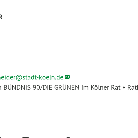
R
heider@
stadt-koeln.de
ion BÜNDNIS 90/DIE GRÜNEN im Kölner Rat • Rath