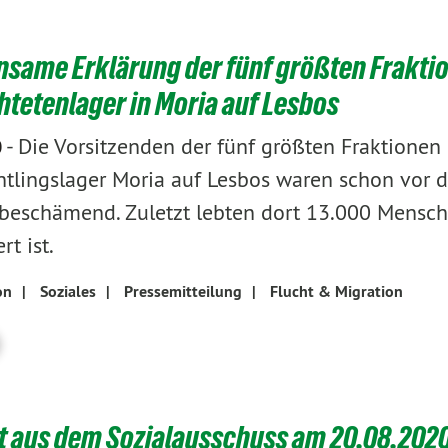
same Erklärung der fünf größten Fraktion
htetenlager in Moria auf Lesbos
-
Die Vorsitzenden der fünf größten Fraktionen 
0
htlingslager Moria auf Lesbos waren schon vo
beschämend. Zuletzt lebten dort 13.000 Mensch
rt ist.
on
|
Soziales
|
Pressemitteilung
|
Flucht & Migration
t aus dem Sozialausschuss am 20.08.2