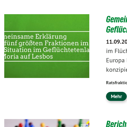
Gemein
Geflüc
11.09.2
im Flüc
Europa 
konzipie
Ratsfrakti
Mehr
Berich