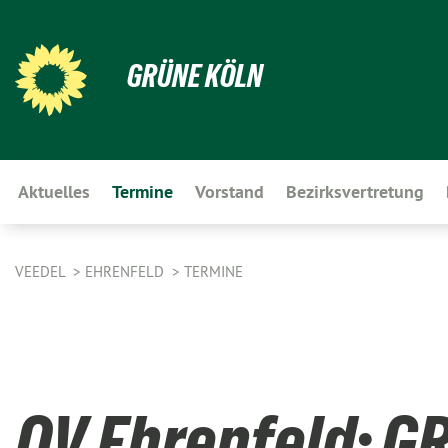
GRÜNE KÖLN
Aktuelles
Termine
Vorstand
Bezirksvertretung
VEEDEL
EHRENFELD
TERMINE
OV Ehrenfeld: G