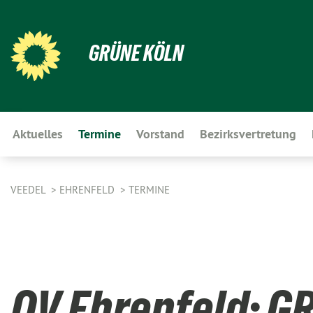
GRÜNE KÖLN
Aktuelles
Termine
Vorstand
Bezirksvertretung
VEEDEL
EHRENFELD
TERMINE
OV Ehrenfeld: G