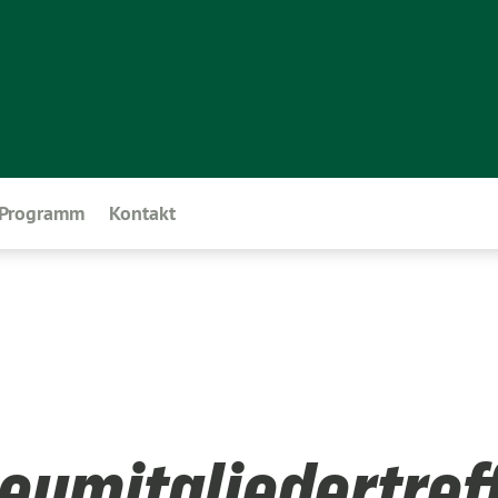
Programm
Kontakt
Neumitgliedertref