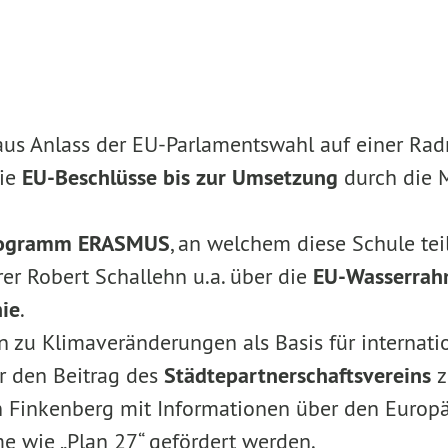
s Anlass der EU-Parlamentswahl auf einer Radr
wie
EU-Beschlüsse bis zur Umsetzung
durch die M
rogramm ERASMUS
, an welchem diese Schule te
er Robert Schallehn u.a. über die
EU-Wasserrahm
nie
.
n zu Klimaveränderungen als Basis für internatio
r den Beitrag des
Städtepartnerschaftsvereins
z
 in Finkenberg mit Informationen über den Euro
e wie „Plan 27“ gefördert werden.