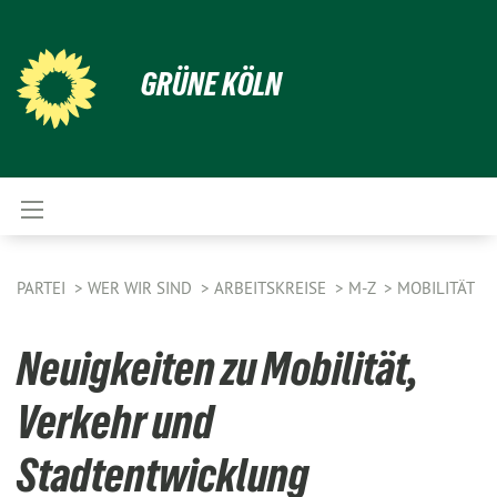
GRÜNE KÖLN
PARTEI
WER WIR SIND
ARBEITSKREISE
M-Z
MOBILITÄT
Neuigkeiten zu Mobilität,
Verkehr und
Stadtentwicklung