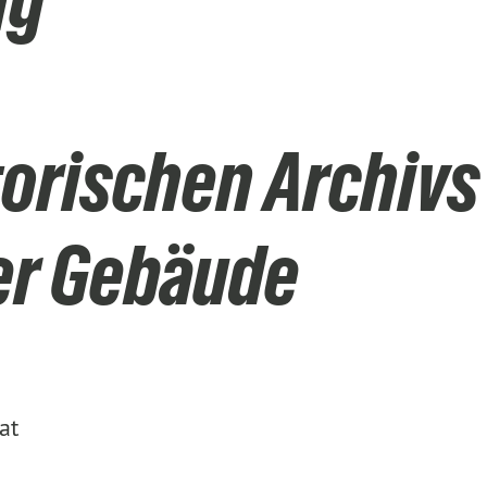
ng
torischen Archivs
er Gebäude
at