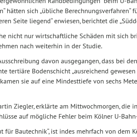
ßergewöhnlichen Randbedingungen“ beim U-Bah
n“ hätten sich „übliche Berechnungsverfahren“ 
eren Seite liegend“ erwiesen, berichtet die „Südd
he nicht nur wirtschaftliche Schäden mit sich 
ehmen nach weiterhin in der Studie.
 Ausschreibung davon ausgegangen, dass bei den
te tertiäre Bodenschicht „ausreichend gewesen wä
amen sie auf eine Mindesttiefe von sechs Mete
r Martin Ziegler, erklärte am Mittwochmorgen, d
chlüsse auf mögliche Fehler beim Kölner U-Bahn
ut für Bautechnik“, ist indes mehrfach von dem 