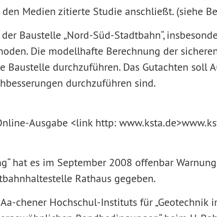
n den Medien zitierte Studie anschließt. (siehe 
der Baustelle „Nord-Süd-Stadtbahn“, insbesonder
oden. Die modellhafte Berechnung der sicheren
te Baustelle durchzuführen. Das Gutachten soll 
chbesserungen durchzuführen sind.
 Online-Ausgabe <link http: www.ksta.de>www.kst
ng“ hat es im September 2008 offenbar Warnung
bahnhaltestelle Rathaus gegeben.
es Aa-chener Hochschul-Instituts für „Geotechni