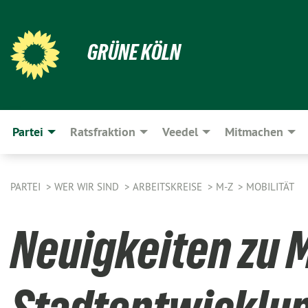
GRÜNE KÖLN
Partei
Ratsfraktion
Veedel
Mitmachen
PARTEI
WER WIR SIND
ARBEITSKREISE
M-Z
MOBILITÄT
Neuigkeiten zu M