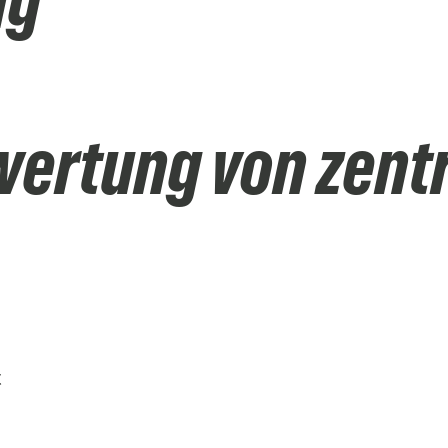
ng
ertung von zentr
t