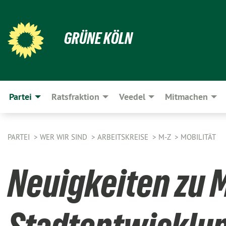
GRÜNE KÖLN
Partei
Ratsfraktion
Veedel
Mitmachen
PARTEI
WER WIR SIND
ARBEITSKREISE
M-Z
MOBILITÄT
Neuigkeiten zu M