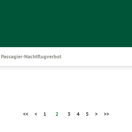
Passagier-Nachtflugverbot
<<
<
1
2
3
4
5
>
>>