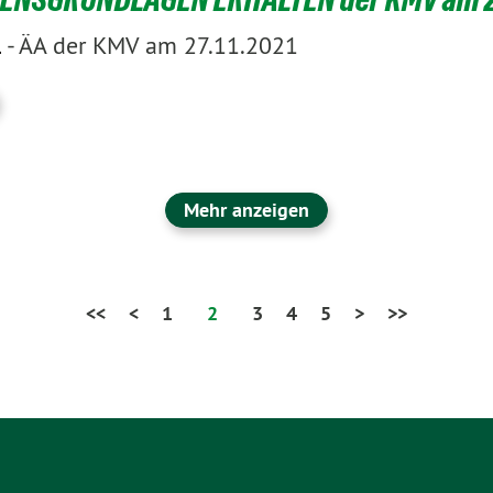
-
ÄA der KMV am 27.11.2021
1
Mehr anzeigen
<<
<
1
2
3
4
5
>
>>