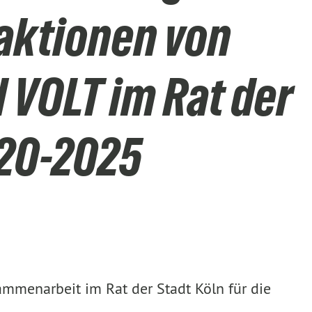
raktionen von
VOLT im Rat der
020-2025
ammenarbeit im Rat der Stadt Köln für die