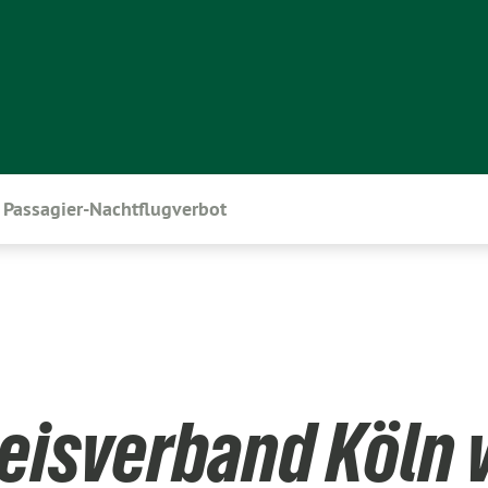
Passagier-Nachtflugverbot
reisverband Köln