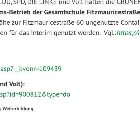
DU, SPD, DIE LINKE und Volt hatten die GRÜNE
ms-Betrieb der Gesamtschule Fitzmauricestraß
 Nähe zur Fitzmauricestraße 60 ungenutzte Conta
n für das Interim genutzt werden. Vgl.:
https://
50.asp?__kvonr=109439
d Volt):
le.asp?id=900812&type=do
& Weiterbildung