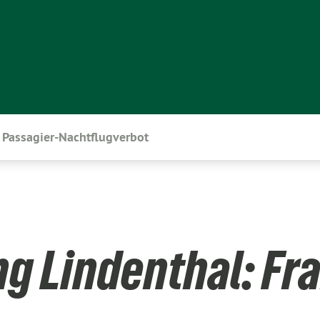
Passagier-Nachtflugverbot
ng Lindenthal: Fr