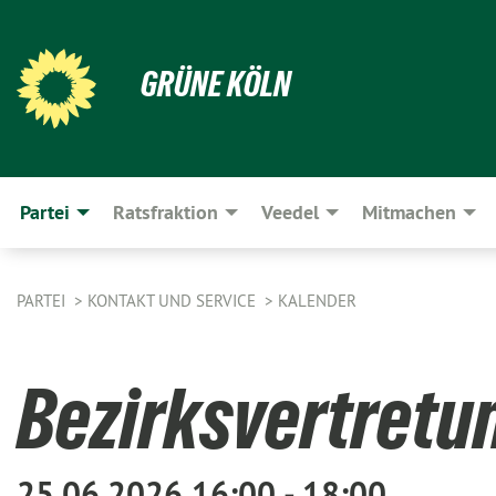
GRÜNE KÖLN
Partei
Ratsfraktion
Veedel
Mitmachen
PARTEI
KONTAKT UND SERVICE
KALENDER
Bezirksvertretu
25.06.2026 16:00 - 18:00