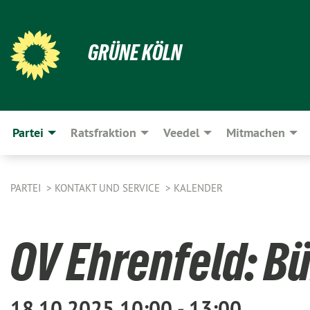
GRÜNE KÖLN
Partei
Ratsfraktion
Veedel
Mitmachen
PARTEI
KONTAKT UND SERVICE
KALENDER
OV Ehrenfeld: B
18.10.2025 10:00 - 13:00