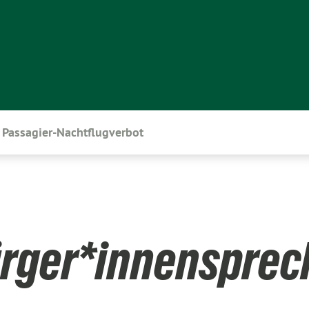
Passagier-Nachtflugverbot
ürger*innenspre