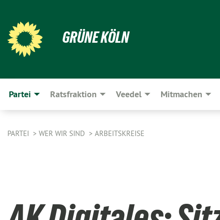
GRÜNE KÖLN
Partei
Ratsfraktion
Veedel
Mitmachen
PARTEI
WER WIR SIND
ARBEITSKREISE
AK Digitales: Si