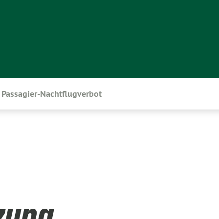
Passagier-Nachtflugverbot
tzung