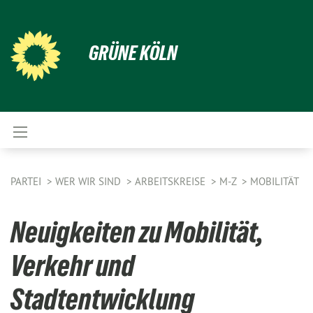
GRÜNE KÖLN
PARTEI
WER WIR SIND
ARBEITSKREISE
M-Z
MOBILITÄT
Neuigkeiten zu Mobilität,
Verkehr und
Stadtentwicklung