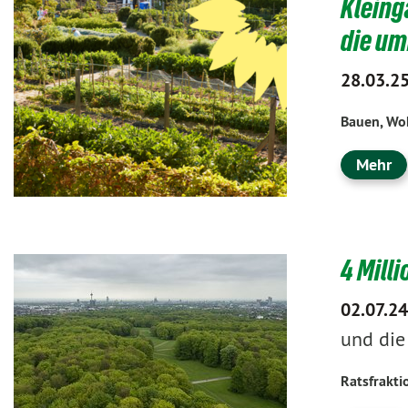
Kleing
die u
28.03.2
Bauen, Wo
Mehr
4 Mill
02.07.24
und die
Ratsfrakti