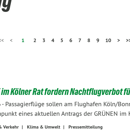
ng
<<
<
1
2
3
4
5
6
7
8
9
10
>
>
im Kölner Rat fordern Nachtflugverbot fü
-
Passagierflüge sollen am Flughafen Köln/Bonn 
6
npunkt eines aktuellen Antrags der GRÜNEN im K
& Verkehr
|
Klima & Umwelt
|
Pressemitteilung