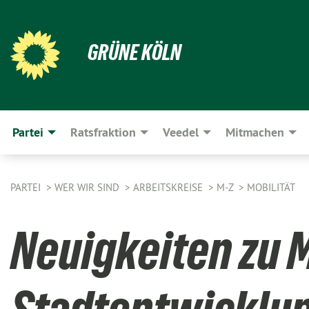
GRÜNE KÖLN
Partei
Ratsfraktion
Veedel
Mitmachen
PARTEI
WER WIR SIND
ARBEITSKREISE
M-Z
MOBILITÄT
Neuigkeiten zu M