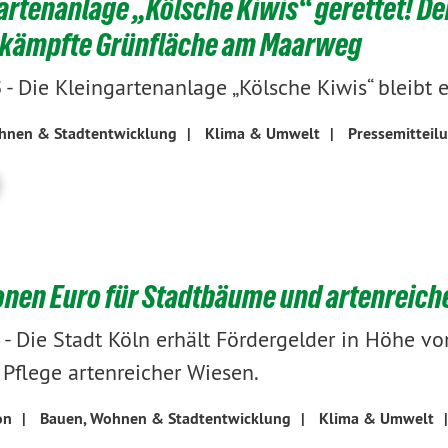
artenanlage „Kölsche Kiwis“ gerettet! D
mkämpfte Grünfläche am Maarweg
-
Die Kleingartenanlage „Kölsche Kiwis“ bleibt e
5
hnen & Stadtentwicklung
|
Klima & Umwelt
|
Pressemitteil
ionen Euro für Stadtbäume und artenreich
-
Die Stadt Köln erhält Fördergelder in Höhe v
 Pflege artenreicher Wiesen.
on
|
Bauen, Wohnen & Stadtentwicklung
|
Klima & Umwelt