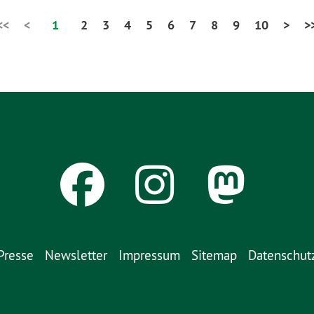
<<
<
1
2
3
4
5
6
7
8
9
10
>
>
Presse
Newsletter
Impressum
Sitemap
Datenschut