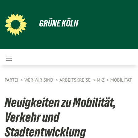
GRÜNE KÖLN
PARTEI
WER WIR SIND
ARBEITSKREISE
M-Z
MOBILITÄT
Neuigkeiten zu Mobilität,
Verkehr und
Stadtentwicklung