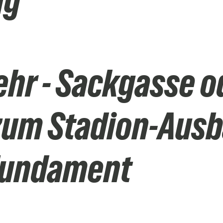
ng
ehr - Sackgasse o
zum Stadion-Ausb
-Fundament