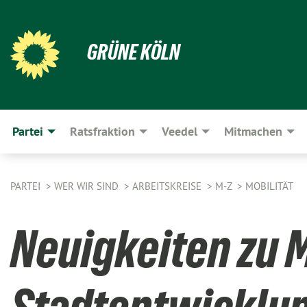
GRÜNE KÖLN
Partei
Ratsfraktion
Veedel
Mitmachen
PARTEI
WER WIR SIND
ARBEITSKREISE
M-Z
MOBILITÄT
Neuigkeiten zu M