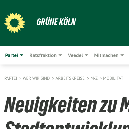
GRÜNE KÖLN
Partei
Ratsfraktion
Veedel
Mitmachen
PARTEI
WER WIR SIND
ARBEITSKREISE
M-Z
MOBILITÄT
Neuigkeiten zu M