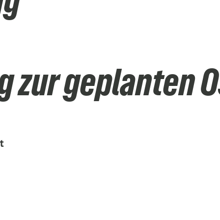
ng
 zur geplanten O
t