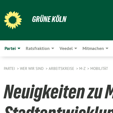
GRÜNE KÖLN
Partei
Ratsfraktion
Veedel
Mitmachen
PARTEI
WER WIR SIND
ARBEITSKREISE
M-Z
MOBILITÄT
Neuigkeiten zu M