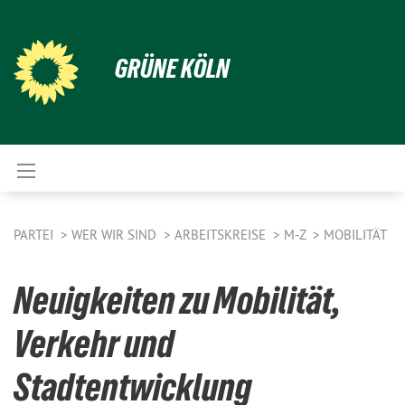
GRÜNE KÖLN
PARTEI
WER WIR SIND
ARBEITSKREISE
M-Z
MOBILITÄT
Neuigkeiten zu Mobilität,
Verkehr und
Stadtentwicklung