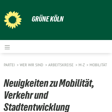
GRÜNE KÖLN
PARTEI
WER WIR SIND
ARBEITSKREISE
M-Z
MOBILITÄT
Neuigkeiten zu Mobilität,
Verkehr und
Stadtentwicklung