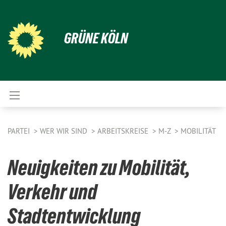
GRÜNE KÖLN
PARTEI
WER WIR SIND
ARBEITSKREISE
M-Z
MOBILITÄT
Neuigkeiten zu Mobilität,
Verkehr und
Stadtentwicklung