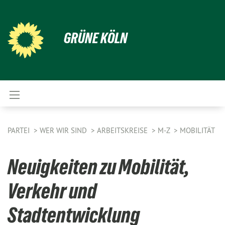
GRÜNE KÖLN
PARTEI
WER WIR SIND
ARBEITSKREISE
M-Z
MOBILITÄT
Neuigkeiten zu Mobilität,
Verkehr und
Stadtentwicklung