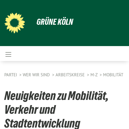
GRÜNE KÖLN
PARTEI
WER WIR SIND
ARBEITSKREISE
M-Z
MOBILITÄT
Neuigkeiten zu Mobilität,
Verkehr und
Stadtentwicklung