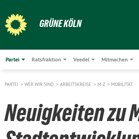
GRÜNE KÖLN
Partei
Ratsfraktion
Veedel
Mitmachen
PARTEI
WER WIR SIND
ARBEITSKREISE
M-Z
MOBILITÄT
Neuigkeiten zu M