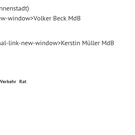
Innenstadt)
-new-window>Volker Beck MdB
)
rnal-link-new-window>Kerstin Müller MdB
 Verkehr
Rat