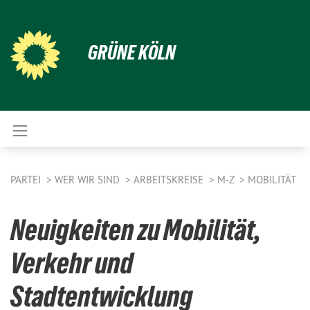
GRÜNE KÖLN
PARTEI
WER WIR SIND
ARBEITSKREISE
M-Z
MOBILITÄT
Neuigkeiten zu Mobilität,
Verkehr und
Stadtentwicklung