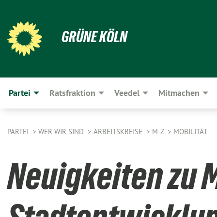
GRÜNE KÖLN
Partei
Ratsfraktion
Veedel
Mitmachen
PARTEI
WER WIR SIND
ARBEITSKREISE
M-Z
MOBILITÄT
Neuigkeiten zu M