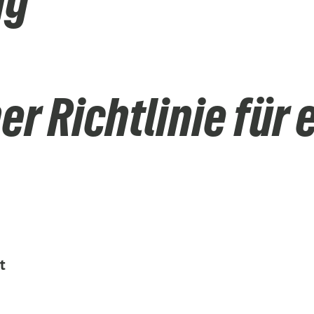
ng
er Richtlinie für 
t