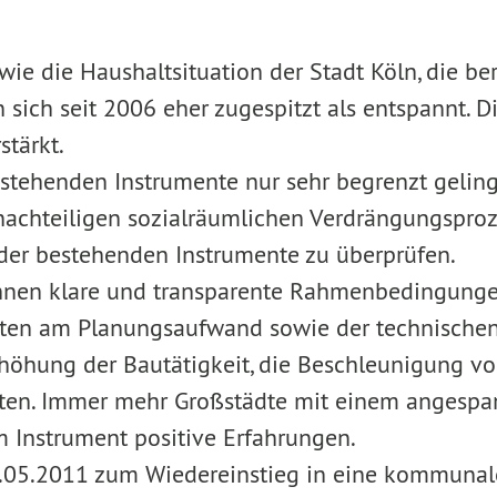
ie die Haushaltsituation der Stadt Köln, die be
sich seit 2006 eher zugespitzt als entspannt. 
tärkt.
bestehenden Instrumente nur sehr begrenzt gelin
m nachteiligen sozialräumlichen Verdrängungspro
 der bestehenden Instrumente zu überprüfen.
können klare und transparente Rahmenbedingun
gten am Planungsaufwand sowie der technischen u
Erhöhung der Bautätigkeit, die Beschleunigung 
arten. Immer mehr Großstädte mit einem anges
m Instrument positive Erfahrungen.
5.05.2011 zum Wiedereinstieg in eine kommuna