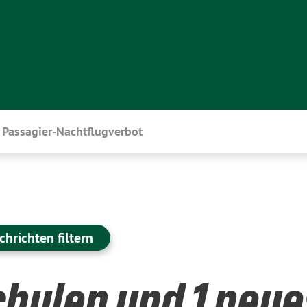
Passagier-Nachtflugverbot
chrichten filtern
hulen und 1 neue