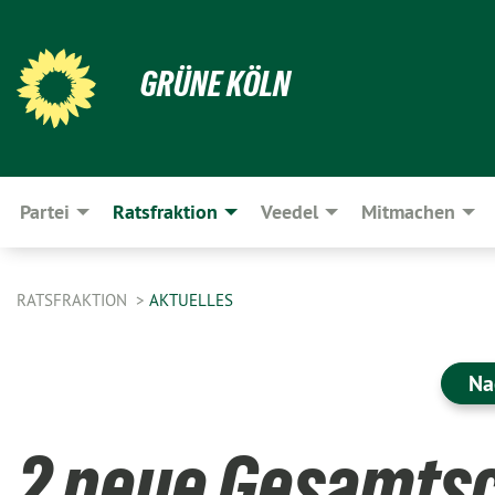
GRÜNE KÖLN
Partei
Ratsfraktion
Veedel
Mitmachen
RATSFRAKTION
AKTUELLES
Na
2 neue Gesamtsc