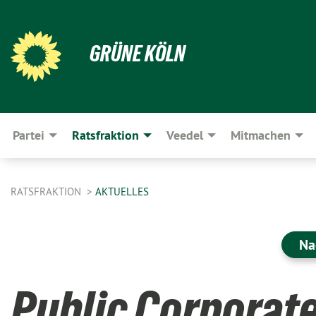
GRÜNE KÖLN
Partei
Ratsfraktion
Veedel
Mitmachen
RATSFRAKTION
AKTUELLES
Na
Public Corporat