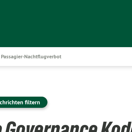
Passagier-Nachtflugverbot
chrichten filtern
e Governance Kod