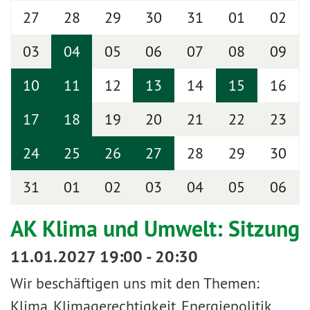
27
28
29
30
31
01
02
03
04
05
06
07
08
09
10
11
12
13
14
15
16
17
18
19
20
21
22
23
24
25
26
27
28
29
30
31
01
02
03
04
05
06
AK Klima und Umwelt: Sitzung
11.01.2027 19:00 - 20:30
Wir beschäftigen uns mit den Themen:
Klima, Klimagerechtigkeit, Energiepolitik,