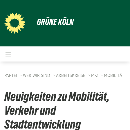
GRÜNE KÖLN
PARTEI
WER WIR SIND
ARBEITSKREISE
M-Z
MOBILITÄT
Neuigkeiten zu Mobilität,
Verkehr und
Stadtentwicklung