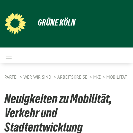
GRÜNE KÖLN
PARTEI
WER WIR SIND
ARBEITSKREISE
M-Z
MOBILITÄT
Neuigkeiten zu Mobilität,
Verkehr und
Stadtentwicklung