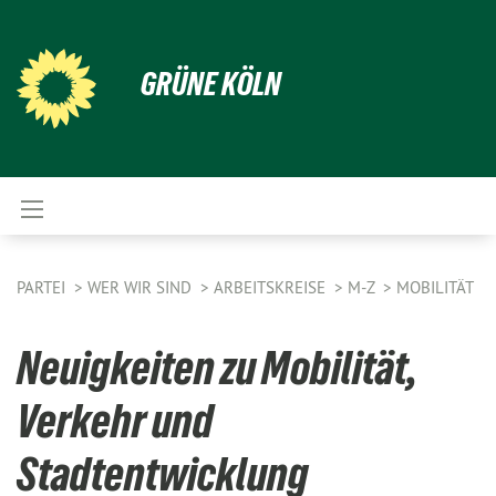
GRÜNE KÖLN
PARTEI
WER WIR SIND
ARBEITSKREISE
M-Z
MOBILITÄT
Neuigkeiten zu Mobilität,
Verkehr und
Stadtentwicklung