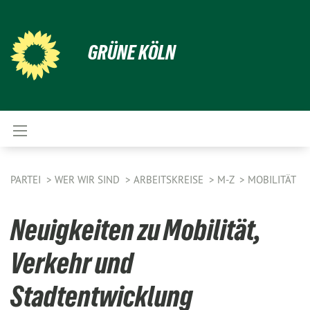
GRÜNE KÖLN
PARTEI
WER WIR SIND
ARBEITSKREISE
M-Z
MOBILITÄT
Neuigkeiten zu Mobilität,
Verkehr und
Stadtentwicklung