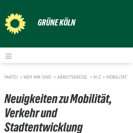
GRÜNE KÖLN
PARTEI
WER WIR SIND
ARBEITSKREISE
M-Z
MOBILITÄT
Neuigkeiten zu Mobilität,
Verkehr und
Stadtentwicklung