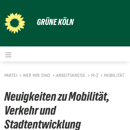
GRÜNE KÖLN
PARTEI
WER WIR SIND
ARBEITSKREISE
M-Z
MOBILITÄT
Neuigkeiten zu Mobilität,
Verkehr und
Stadtentwicklung