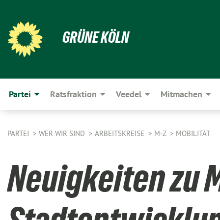
GRÜNE KÖLN
Partei
Ratsfraktion
Veedel
Mitmachen
PARTEI
WER WIR SIND
ARBEITSKREISE
M-Z
MOBILITÄT
Neuigkeiten zu M