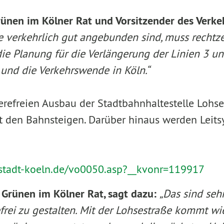
Grünen im Kölner Rat und Vorsitzender des Verke
 verkehrlich gut angebunden sind, muss rechtzei
ie Planung für die Verlängerung der Linien 3 un
und die Verkehrswende in Köln.“
erefreien Ausbau der Stadtbahnhaltestelle Lohs
t den Bahnsteigen. Darüber hinaus werden Leit
n.stadt-koeln.de/vo0050.asp?__kvonr=119917
r Grünen im Kölner Rat, sagt dazu:
„Das sind se
refrei zu gestalten. Mit der Lohsestraße kommt wi