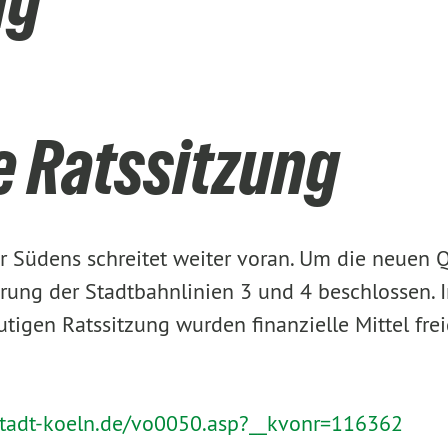
ng
e Ratssitzung
 Südens schreitet weiter voran. Um die neuen Qu
rung der Stadtbahnlinien 3 und 4 beschlossen. I
igen Ratssitzung wurden finanzielle Mittel fre
.stadt-koeln.de/vo0050.asp?__kvonr=116362