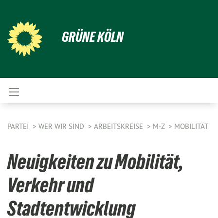
GRÜNE KÖLN
PARTEI
WER WIR SIND
ARBEITSKREISE
M-Z
MOBILITÄT
Neuigkeiten zu Mobilität,
Verkehr und
Stadtentwicklung