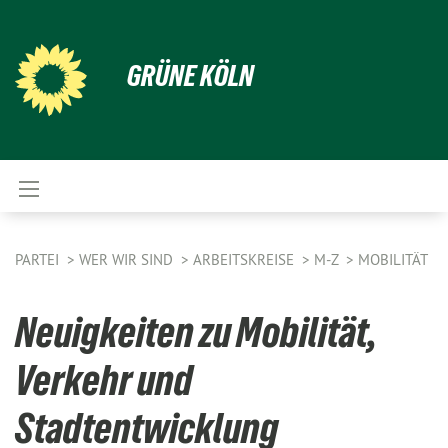
GRÜNE KÖLN
PARTEI
WER WIR SIND
ARBEITSKREISE
M-Z
MOBILITÄT
Neuigkeiten zu Mobilität,
Verkehr und
Stadtentwicklung