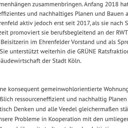
mmenhängen zusammenbringen. Anfang 2018 hat s
effizientes und nachhaltiges Planen und Bauen 
 Ehrenfeld aktiv jedoch erst seit 2017, als sie n
zeit promoviert sie berufsbegleitend an der RW
s Beisitzerin im Ehrenfelder Vorstand und als S
 Sie unterstützt weiterhin die GRÜNE Ratsfrakti
udewirtschaft der Stadt Köln.
eine konsequent gemeinwohlorientierte Wohnung
ßlich ressourceneffizient und nachhaltig Plane
tisch Denken und alle Veedel gleichermaßen st
unsere Probleme in Kooperation mit den umlie